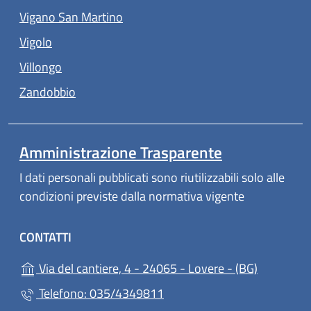
(apre in un'altra scheda).
Vigano San Martino
(apre in un'altra scheda).
Vigolo
(apre in un'altra scheda).
Villongo
(apre in un'altra scheda).
Zandobbio
Amministrazione Trasparente
I dati personali pubblicati sono riutilizzabili solo alle
condizioni previste dalla normativa vigente
CONTATTI
(apre in u
Via del cantiere, 4 - 24065 - Lovere - (BG)
Telefono: 035/4349811