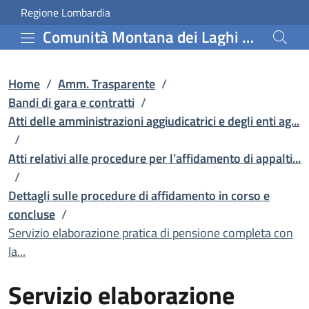
Servizio elaborazione pra
Vai al contenuto principale
(apre in un'altra scheda).
Regione Lombardia
Comunità Montana dei Laghi Bergamaschi
Home
/
Amm. Trasparente
/
Bandi di gara e contratti
/
Atti delle amministrazioni aggiudicatrici e degli enti ag...
/
Atti relativi alle procedure per l’affidamento di appalti...
/
Dettagli sulle procedure di affidamento in corso e
concluse
/
Servizio elaborazione pratica di pensione completa con
la...
Servizio elaborazione