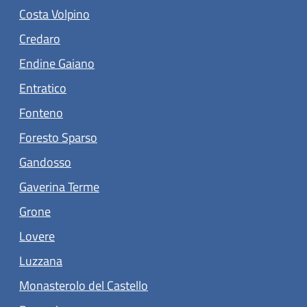
(apre in un'altra scheda).
Costa Volpino
(apre in un'altra scheda).
Credaro
(apre in un'altra scheda).
Endine Gaiano
(apre in un'altra scheda).
Entratico
(apre in un'altra scheda).
Fonteno
(apre in un'altra scheda).
Foresto Sparso
(apre in un'altra scheda).
Gandosso
(apre in un'altra scheda).
Gaverina Terme
(apre in un'altra scheda).
Grone
(apre in un'altra scheda).
Lovere
Luzzana
(apre in un'altra scheda).
Monasterolo del Castello
(apre in un'altra scheda).