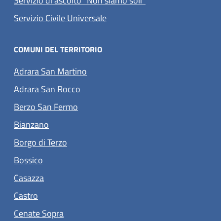
Servizio di ascolto "Non siamo soli"
(apre in un'altra scheda).
Servizio Civile Universale
COMUNI DEL TERRITORIO
(apre in un'altra scheda).
Adrara San Martino
(apre in un'altra scheda).
Adrara San Rocco
(apre in un'altra scheda).
Berzo San Fermo
(apre in un'altra scheda).
Bianzano
(apre in un'altra scheda).
Borgo di Terzo
(apre in un'altra scheda).
Bossico
(apre in un'altra scheda).
Casazza
(apre in un'altra scheda).
Castro
(apre in un'altra scheda).
Cenate Sopra