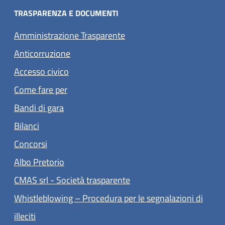
TRASPARENZA E DOCUMENTI
Amministrazione Trasparente
Anticorruzione
Accesso civico
Come fare per
Bandi di gara
Bilanci
Concorsi
(apre in un'altra scheda).
Albo Pretorio
(apre in un'altra scheda).
CMAS srl - Società trasparente
Whistleblowing – Procedura per le segnalazioni di
(apre in un'altra scheda).
illeciti