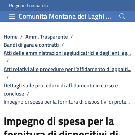
Impegno di spesa per la 
Vai al contenuto principale
(apre in un'altra scheda).
Regione Lombardia
Comunità Montana dei Laghi Bergamaschi
Home
/
Amm. Trasparente
/
Bandi di gara e contratti
/
Atti delle amministrazioni aggiudicatrici e degli enti ag...
/
Atti relativi alle procedure per l’affidamento di appalti...
/
Dettagli sulle procedure di affidamento in corso e
concluse
/
Impegno di spesa per la fornitura di dispositivi di prote...
Impegno di spesa per la
fornitura di dispositivi di