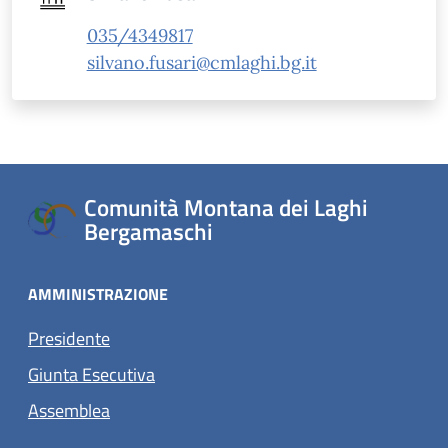
035/4349817
silvano.fusari@cmlaghi.bg.it
Comunità Montana dei Laghi
Bergamaschi
AMMINISTRAZIONE
Presidente
Giunta Esecutiva
Assemblea