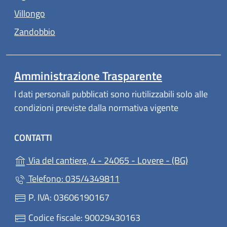
(apre in un'altra scheda).
Villongo
(apre in un'altra scheda).
Zandobbio
Amministrazione Trasparente
I dati personali pubblicati sono riutilizzabili solo alle
condizioni previste dalla normativa vigente
CONTATTI
(apre in u
Via del cantiere, 4 - 24065 - Lovere - (BG)
Telefono: 035/4349811
P. IVA: 03606190167
Codice fiscale: 90029430163