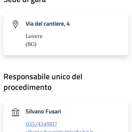
Via del cantiere, 4
Lovere
(BG)
Responsabile unico del
procedimento
Silvano Fusari
035/4349817
silvano.fusari@cmlaghi.bg.it