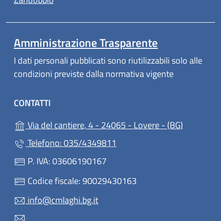
Amministrazione Trasparente
I dati personali pubblicati sono riutilizzabili solo alle
condizioni previste dalla normativa vigente
CONTATTI
(apre in u
Via del cantiere, 4 - 24065 - Lovere - (BG)
Telefono: 035/4349811
P. IVA: 03606190167
Codice fiscale: 90029430163
info@cmlaghi.bg.it