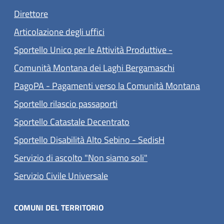
Direttore
Articolazione degli uffici
Sportello Unico per le Attività Produttive -
Comunità Montana dei Laghi Bergamaschi
(apre 
PagoPA - Pagamenti verso la Comunità Montana
Sportello rilascio passaporti
Sportello Catastale Decentrato
Sportello Disabilità Alto Sebino - SedisH
Servizio di ascolto "Non siamo soli"
(apre in un'altra scheda).
Servizio Civile Universale
COMUNI DEL TERRITORIO