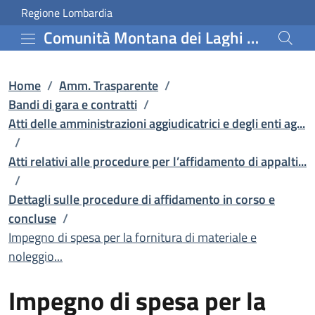
Impegno di spesa per la 
Vai al contenuto principale
(apre in un'altra scheda).
Regione Lombardia
Comunità Montana dei Laghi Bergamaschi
Home
/
Amm. Trasparente
/
Bandi di gara e contratti
/
Atti delle amministrazioni aggiudicatrici e degli enti ag...
/
Atti relativi alle procedure per l’affidamento di appalti...
/
Dettagli sulle procedure di affidamento in corso e
concluse
/
Impegno di spesa per la fornitura di materiale e
noleggio...
Impegno di spesa per la