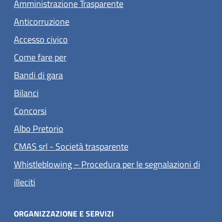
Amministrazione Trasparente
Anticorruzione
Accesso civico
Come fare per
Bandi di gara
Bilanci
Concorsi
(apre in un'altra scheda).
Albo Pretorio
(apre in un'altra scheda).
CMAS srl - Società trasparente
Whistleblowing – Procedura per le segnalazioni di
(apre in un'altra scheda).
illeciti
ORGANIZZAZIONE E SERVIZI