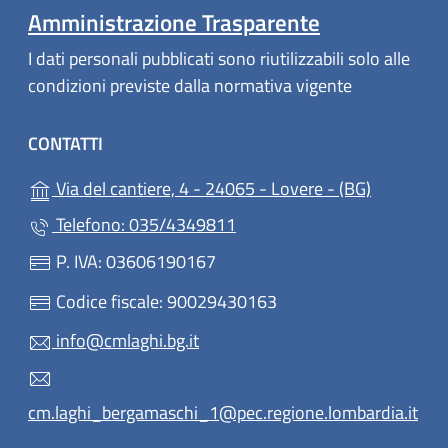
Amministrazione Trasparente
I dati personali pubblicati sono riutilizzabili solo alle
condizioni previste dalla normativa vigente
CONTATTI
(apre in u
Via del cantiere, 4 - 24065 - Lovere - (BG)
Telefono: 035/4349811
P. IVA: 03606190167
Codice fiscale: 90029430163
info@cmlaghi.bg.it
cm.laghi_bergamaschi_1@pec.regione.lombardia.it