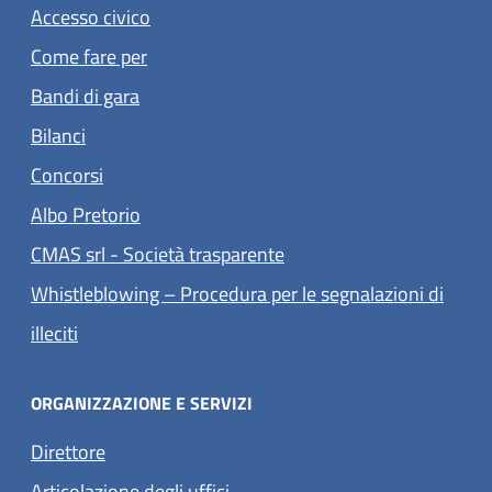
Accesso civico
Come fare per
Bandi di gara
Bilanci
Concorsi
(apre in un'altra scheda).
Albo Pretorio
(apre in un'altra scheda).
CMAS srl - Società trasparente
Whistleblowing – Procedura per le segnalazioni di
(apre in un'altra scheda).
illeciti
ORGANIZZAZIONE E SERVIZI
Direttore
Articolazione degli uffici