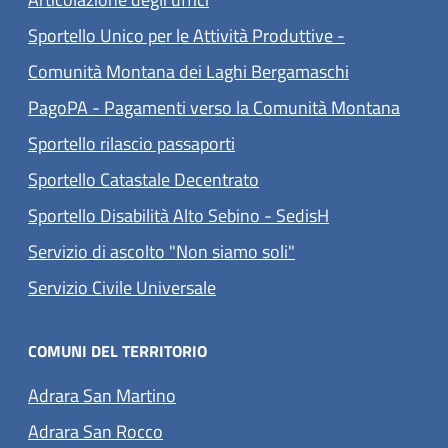
Sportello Unico per le Attività Produttive -
Comunità Montana dei Laghi Bergamaschi
(apre 
PagoPA - Pagamenti verso la Comunità Montana
Sportello rilascio passaporti
Sportello Catastale Decentrato
Sportello Disabilità Alto Sebino - SedisH
Servizio di ascolto "Non siamo soli"
(apre in un'altra scheda).
Servizio Civile Universale
COMUNI DEL TERRITORIO
(apre in un'altra scheda).
Adrara San Martino
(apre in un'altra scheda).
Adrara San Rocco