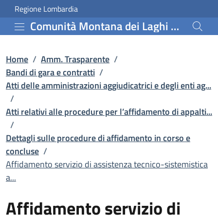
Affidamento servizio di a
Vai al contenuto principale
(apre in un'altra scheda).
Regione Lombardia
Comunità Montana dei Laghi Bergamaschi
Home
/
Amm. Trasparente
/
Bandi di gara e contratti
/
Atti delle amministrazioni aggiudicatrici e degli enti ag...
/
Atti relativi alle procedure per l’affidamento di appalti...
/
Dettagli sulle procedure di affidamento in corso e
concluse
/
Affidamento servizio di assistenza tecnico-sistemistica
a...
Affidamento servizio di