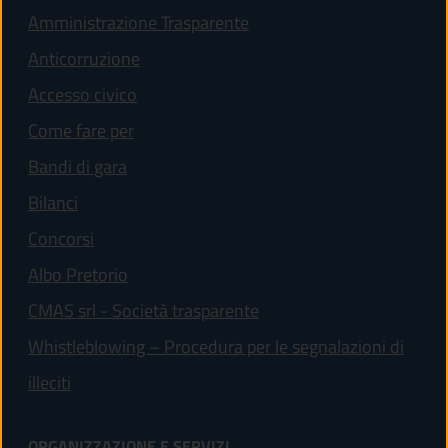
Amministrazione Trasparente
Anticorruzione
Accesso civico
Come fare per
Bandi di gara
Bilanci
Concorsi
(apre in un'altra scheda).
Albo Pretorio
(apre in un'altra scheda).
CMAS srl - Società trasparente
Whistleblowing – Procedura per le segnalazioni di
(apre in un'altra scheda).
illeciti
ORGANIZZAZIONE E SERVIZI