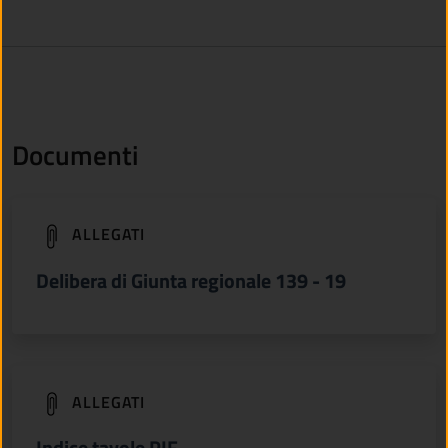
Documenti
(apre in un'altra scheda).
ALLEGATI
Delibera di Giunta regionale 139 - 19
(apre in un'altra scheda).
ALLEGATI
Indice tavole PIF