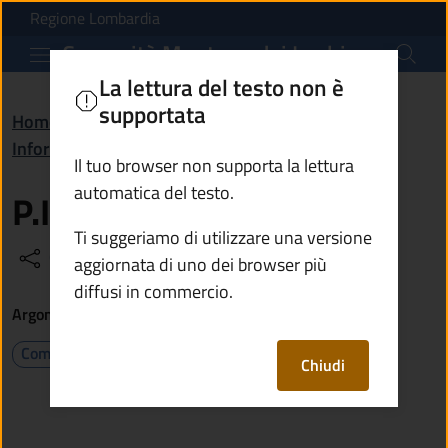
P.I.F. Val Cavallina | 
Vai al contenuto principale
(apre in un'altra scheda).
Regione Lombardia
Comunità Montana dei Laghi Bergamaschi
La lettura del testo non è
supportata
Home
/
Amministrazione
/
Informazioni istituzionali
/
P.I.F. Val Cavallina
Il tuo browser non supporta la lettura
automatica del testo.
P.I.F. Val Cavallina
Ti suggeriamo di utilizzare una versione
Condividi
Vedi azioni
aggiornata di uno dei browser più
diffusi in commercio.
Argomenti
Comunicazione istituzionale
Chiudi