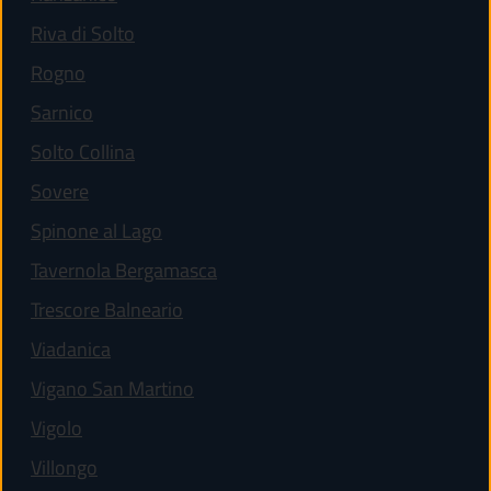
(apre in un'altra scheda).
Riva di Solto
(apre in un'altra scheda).
Rogno
(apre in un'altra scheda).
Sarnico
(apre in un'altra scheda).
Solto Collina
(apre in un'altra scheda).
Sovere
(apre in un'altra scheda).
Spinone al Lago
(apre in un'altra scheda).
Tavernola Bergamasca
(apre in un'altra scheda).
Trescore Balneario
(apre in un'altra scheda).
Viadanica
(apre in un'altra scheda).
Vigano San Martino
(apre in un'altra scheda).
Vigolo
(apre in un'altra scheda).
Villongo