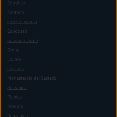
(apre in un'altra scheda).
Entratico
(apre in un'altra scheda).
Fonteno
(apre in un'altra scheda).
Foresto Sparso
(apre in un'altra scheda).
Gandosso
(apre in un'altra scheda).
Gaverina Terme
(apre in un'altra scheda).
Grone
(apre in un'altra scheda).
Lovere
Luzzana
(apre in un'altra scheda).
Monasterolo del Castello
(apre in un'altra scheda).
Parzanica
(apre in un'altra scheda).
Pianico
(apre in un'altra scheda).
Predore
(apre in un'altra scheda).
Ranzanico