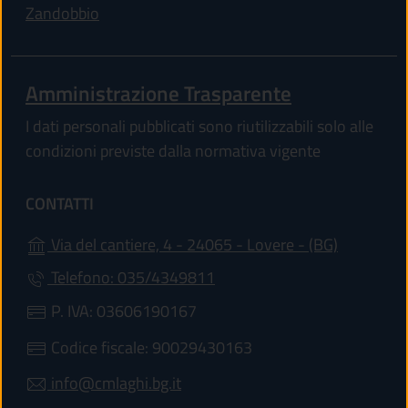
(apre in un'altra scheda).
Zandobbio
Amministrazione Trasparente
I dati personali pubblicati sono riutilizzabili solo alle
condizioni previste dalla normativa vigente
CONTATTI
(apre in u
Via del cantiere, 4 - 24065 - Lovere - (BG)
Telefono: 035/4349811
P. IVA: 03606190167
Codice fiscale: 90029430163
info@cmlaghi.bg.it