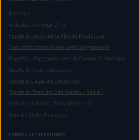
Direttore
Articolazione degli uffici
Sportello Unico per le Attività Produttive -
Comunità Montana dei Laghi Bergamaschi
(apre 
PagoPA - Pagamenti verso la Comunità Montana
Sportello rilascio passaporti
Sportello Catastale Decentrato
Sportello Disabilità Alto Sebino - SedisH
Servizio di ascolto "Non siamo soli"
(apre in un'altra scheda).
Servizio Civile Universale
COMUNI DEL TERRITORIO