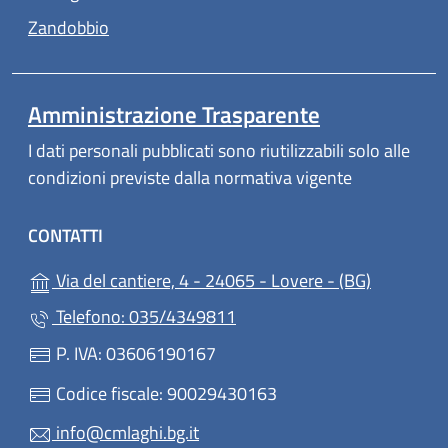
(apre in un'altra scheda).
Zandobbio
Amministrazione Trasparente
I dati personali pubblicati sono riutilizzabili solo alle
condizioni previste dalla normativa vigente
CONTATTI
(apre in u
Via del cantiere, 4 - 24065 - Lovere - (BG)
Telefono: 035/4349811
P. IVA: 03606190167
Codice fiscale: 90029430163
info@cmlaghi.bg.it