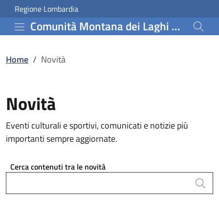
Novità | Comunità Mont
Vai al contenuto principale
(apre in un'altra scheda).
Regione Lombardia
Comunità Montana dei Laghi Bergamaschi
Home
/
Novità
Novità
Eventi culturali e sportivi, comunicati e notizie più
importanti sempre aggiornate.
Cerca contenuti tra le novità
Cerca