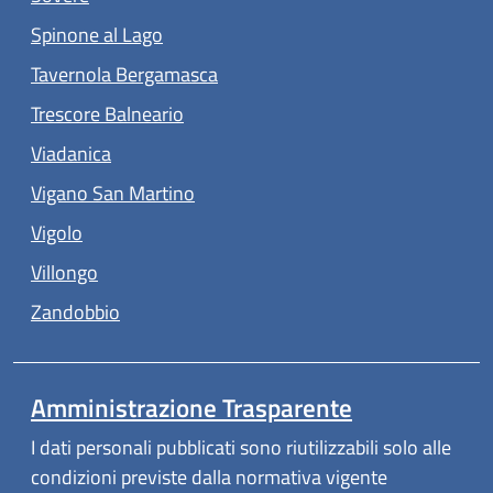
(apre in un'altra scheda).
Spinone al Lago
(apre in un'altra scheda).
Tavernola Bergamasca
(apre in un'altra scheda).
Trescore Balneario
(apre in un'altra scheda).
Viadanica
(apre in un'altra scheda).
Vigano San Martino
(apre in un'altra scheda).
Vigolo
(apre in un'altra scheda).
Villongo
(apre in un'altra scheda).
Zandobbio
Amministrazione Trasparente
I dati personali pubblicati sono riutilizzabili solo alle
condizioni previste dalla normativa vigente