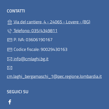
CONTATTI
(apre in u
Via del cantiere, 4 - 24065 - Lovere - (BG)
Telefono: 035/4349811
P. IVA: 03606190167
Codice fiscale: 90029430163
info@cmlaghi.bg.it
cm.laghi_bergamaschi_1@pec.regione.lombardia.it
SEGUICI SU