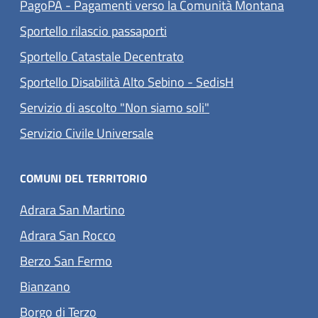
(apre 
PagoPA - Pagamenti verso la Comunità Montana
Sportello rilascio passaporti
Sportello Catastale Decentrato
Sportello Disabilità Alto Sebino - SedisH
Servizio di ascolto "Non siamo soli"
(apre in un'altra scheda).
Servizio Civile Universale
COMUNI DEL TERRITORIO
(apre in un'altra scheda).
Adrara San Martino
(apre in un'altra scheda).
Adrara San Rocco
(apre in un'altra scheda).
Berzo San Fermo
(apre in un'altra scheda).
Bianzano
(apre in un'altra scheda).
Borgo di Terzo