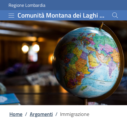
Immigrazione | Comunit
Vai al contenuto principale
(apre in un'altra scheda).
Regione Lombardia
Comunità Montana dei Laghi Bergamaschi
Home
/
Argomenti
/
Immigrazione