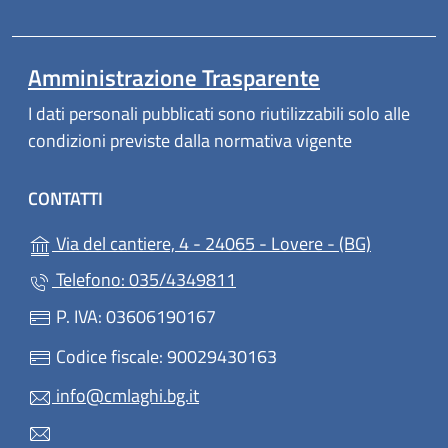
Amministrazione Trasparente
I dati personali pubblicati sono riutilizzabili solo alle
condizioni previste dalla normativa vigente
CONTATTI
(apre in u
Via del cantiere, 4 - 24065 - Lovere - (BG)
Telefono: 035/4349811
P. IVA: 03606190167
Codice fiscale: 90029430163
info@cmlaghi.bg.it