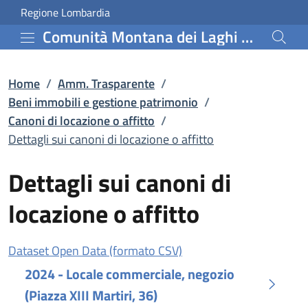
Dettagli sui canoni di l
Vai al contenuto principale
(apre in un'altra scheda).
Regione Lombardia
Comunità Montana dei Laghi Bergamaschi
Home
/
Amm. Trasparente
/
Beni immobili e gestione patrimonio
/
Canoni di locazione o affitto
/
Dettagli sui canoni di locazione o affitto
Dettagli sui canoni di
locazione o affitto
(apre in un'altra scheda)
Dataset Open Data (formato CSV)
2024 - Locale commerciale, negozio
(Piazza XIII Martiri, 36)