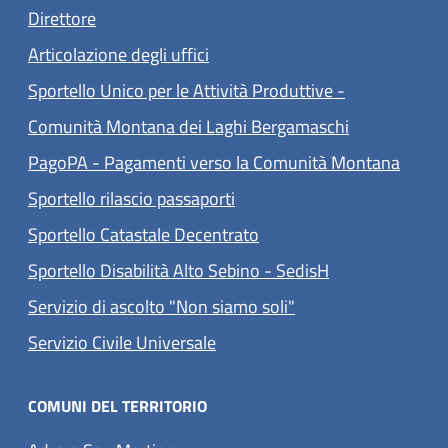
Direttore
Articolazione degli uffici
Sportello Unico per le Attività Produttive -
Comunità Montana dei Laghi Bergamaschi
(apre 
PagoPA - Pagamenti verso la Comunità Montana
Sportello rilascio passaporti
Sportello Catastale Decentrato
Sportello Disabilità Alto Sebino - SedisH
Servizio di ascolto "Non siamo soli"
(apre in un'altra scheda).
Servizio Civile Universale
COMUNI DEL TERRITORIO
(apre in un'altra scheda).