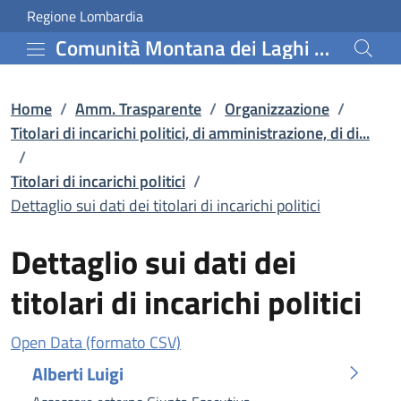
Dettaglio sui dati dei ti
Vai al contenuto principale
(apre in un'altra scheda).
Regione Lombardia
Comunità Montana dei Laghi Bergamaschi
Home
/
Amm. Trasparente
/
Organizzazione
/
Titolari di incarichi politici, di amministrazione, di di...
/
Titolari di incarichi politici
/
Dettaglio sui dati dei titolari di incarichi politici
Dettaglio sui dati dei
titolari di incarichi politici
(apre in un'altra scheda).
Open Data (formato CSV)
Alberti Luigi