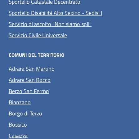
Sportello Catastale Decentrato
Sportello Disabilità Alto Sebino - SedisH
Servizio di ascolto "Non siamo soli"
(apre in un'altra scheda).
Servizio Civile Universale
COMUNI DEL TERRITORIO
(apre in un'altra scheda).
Adrara San Martino
(apre in un'altra scheda).
Adrara San Rocco
(apre in un'altra scheda).
Berzo San Fermo
(apre in un'altra scheda).
Bianzano
(apre in un'altra scheda).
Borgo di Terzo
(apre in un'altra scheda).
Bossico
(apre in un'altra scheda).
Casazza