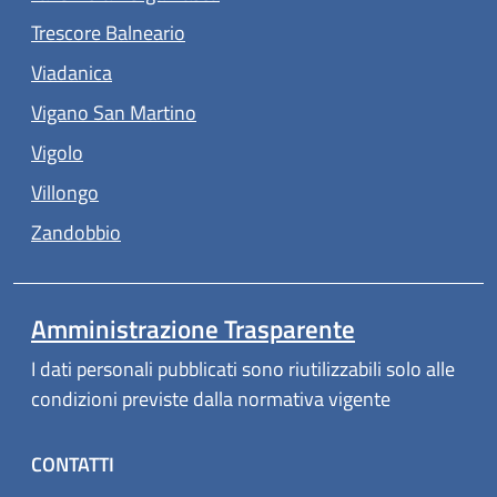
(apre in un'altra scheda).
Trescore Balneario
(apre in un'altra scheda).
Viadanica
(apre in un'altra scheda).
Vigano San Martino
(apre in un'altra scheda).
Vigolo
(apre in un'altra scheda).
Villongo
(apre in un'altra scheda).
Zandobbio
Amministrazione Trasparente
I dati personali pubblicati sono riutilizzabili solo alle
condizioni previste dalla normativa vigente
CONTATTI