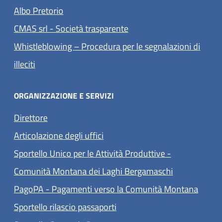
(apre in un'altra scheda).
Albo Pretorio
(apre in un'altra scheda).
CMAS srl - Società trasparente
Whistleblowing – Procedura per le segnalazioni di
(apre in un'altra scheda).
illeciti
ORGANIZZAZIONE E SERVIZI
Direttore
Articolazione degli uffici
Sportello Unico per le Attività Produttive -
Comunità Montana dei Laghi Bergamaschi
(apre 
PagoPA - Pagamenti verso la Comunità Montana
Sportello rilascio passaporti