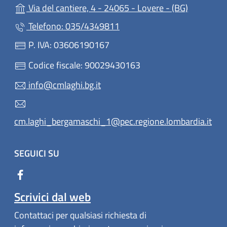
(apre in u
Via del cantiere, 4 - 24065 - Lovere - (BG)
Telefono: 035/4349811
P. IVA: 03606190167
Codice fiscale: 90029430163
info@cmlaghi.bg.it
cm.laghi_bergamaschi_1@pec.regione.lombardia.it
SEGUICI SU
Scrivici dal web
Contattaci per qualsiasi richiesta di