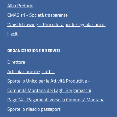
(apre in un'altra scheda).
Albo Pretorio
(apre in un'altra scheda).
CMAS srl - Società trasparente
Whistleblowing – Procedura per le segnalazioni di
(apre in un'altra scheda).
illeciti
ORGANIZZAZIONE E SERVIZI
Direttore
Articolazione degli uffici
Sportello Unico per le Attività Produttive -
Comunità Montana dei Laghi Bergamaschi
(apre 
PagoPA - Pagamenti verso la Comunità Montana
Sportello rilascio passaporti