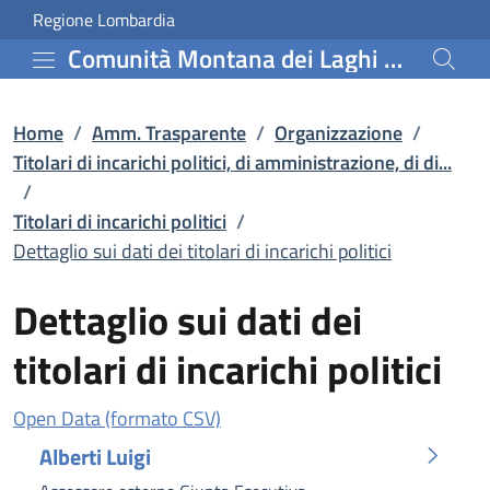
Dettaglio sui dati dei ti
Vai al contenuto principale
(apre in un'altra scheda).
Regione Lombardia
Comunità Montana dei Laghi Bergamaschi
Home
/
Amm. Trasparente
/
Organizzazione
/
Titolari di incarichi politici, di amministrazione, di di...
/
Titolari di incarichi politici
/
Dettaglio sui dati dei titolari di incarichi politici
Dettaglio sui dati dei
titolari di incarichi politici
(apre in un'altra scheda).
Open Data (formato CSV)
Alberti Luigi