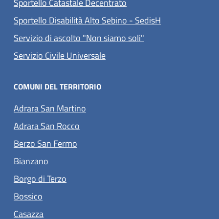
Sportello Catastale Decentrato
Sportello Disabilità Alto Sebino - SedisH
Servizio di ascolto "Non siamo soli"
(apre in un'altra scheda).
Servizio Civile Universale
COMUNI DEL TERRITORIO
(apre in un'altra scheda).
Adrara San Martino
(apre in un'altra scheda).
Adrara San Rocco
(apre in un'altra scheda).
Berzo San Fermo
(apre in un'altra scheda).
Bianzano
(apre in un'altra scheda).
Borgo di Terzo
(apre in un'altra scheda).
Bossico
(apre in un'altra scheda).
Casazza