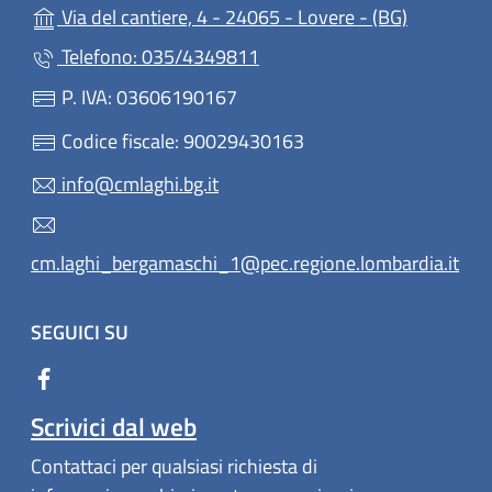
(apre in u
Via del cantiere, 4 - 24065 - Lovere - (BG)
Telefono: 035/4349811
P. IVA: 03606190167
Codice fiscale: 90029430163
info@cmlaghi.bg.it
cm.laghi_bergamaschi_1@pec.regione.lombardia.it
SEGUICI SU
Scrivici dal web
Contattaci per qualsiasi richiesta di