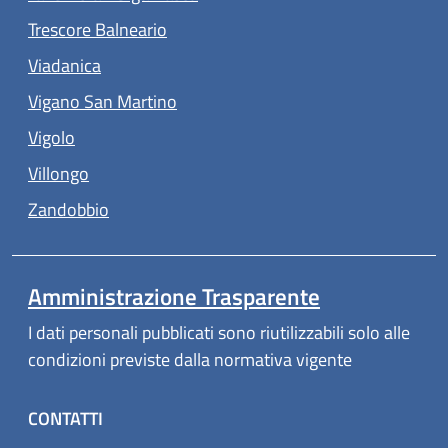
(apre in un'altra scheda).
Trescore Balneario
(apre in un'altra scheda).
Viadanica
(apre in un'altra scheda).
Vigano San Martino
(apre in un'altra scheda).
Vigolo
(apre in un'altra scheda).
Villongo
(apre in un'altra scheda).
Zandobbio
Amministrazione Trasparente
I dati personali pubblicati sono riutilizzabili solo alle
condizioni previste dalla normativa vigente
CONTATTI