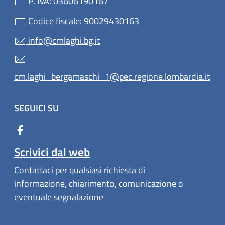
P. IVA: 03606190167
Codice fiscale: 90029430163
info@cmlaghi.bg.it
cm.laghi_bergamaschi_1@pec.regione.lombardia.it
SEGUICI SU
Scrivici dal web
Contattaci per qualsiasi richiesta di
informazione, chiarimento, comunicazione o
eventuale segnalazione