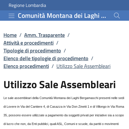
Utilizzo Sale Assemblear
Vai al contenuto principale
(apre in un'altra scheda).
Regione Lombardia
Comunità Montana dei Laghi Bergamaschi
Home
/
Amm. Trasparente
/
Attività e procedimenti
/
Tipologie di procedimento
/
Elenco delle tipologie di procedimento
/
Elenco procedimenti
/
Utilizzo Sale Assembleari
Utilizzo Sale Assembleari
Le sale assembleari della Comunità Montana dei Laghi Bergamaschi presenti nelle sedi
di Lovere in Via del Cantiere 4, di Casazza in Via Don Zinetti 1 e di Villongo in Via Roma
35, possono essere utilizzate a pagamento da soggetti privati per iniziative sia a scopo
di lucro che non, da Enti pubblici, quali ASL, Comuni e scuole, da partiti o movimenti