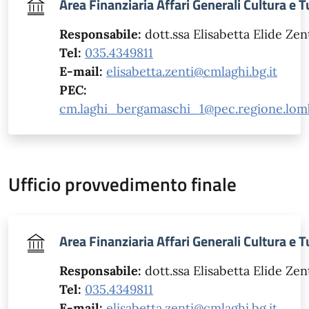
Area Finanziaria Affari Generali Cultura e 
Responsabile:
dott.ssa Elisabetta Elide Zen
Tel:
035.4349811
E-mail:
elisabetta.zenti@cmlaghi.bg.it
PEC:
cm.laghi_bergamaschi_1@pec.regione.lomb
Ufficio provvedimento finale
Area Finanziaria Affari Generali Cultura e 
Responsabile:
dott.ssa Elisabetta Elide Zen
Tel:
035.4349811
E-mail:
elisabetta.zenti@cmlaghi.bg.it