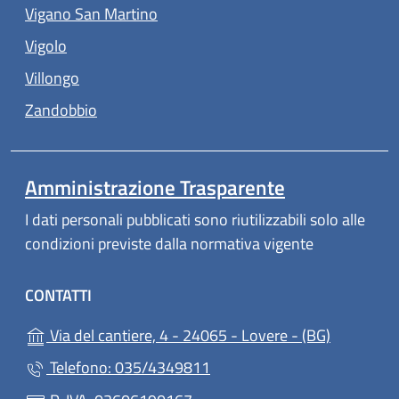
(apre in un'altra scheda).
Vigano San Martino
(apre in un'altra scheda).
Vigolo
(apre in un'altra scheda).
Villongo
(apre in un'altra scheda).
Zandobbio
Amministrazione Trasparente
I dati personali pubblicati sono riutilizzabili solo alle
condizioni previste dalla normativa vigente
CONTATTI
(apre in u
Via del cantiere, 4 - 24065 - Lovere - (BG)
Telefono: 035/4349811